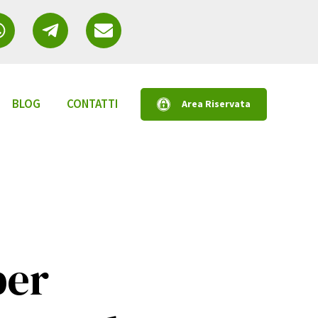
BLOG
CONTATTI
Area Riservata
a sottomenu per Servizi
per