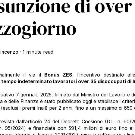
ssunzione di over
zogiorno
incenzo
·
1 minute read
cialmente il via il
Bonus ZES
, l’incentivo destinato a
tempo indeterminato lavoratori over 35 disoccupati di 
tuativo 7 gennaio 2025, firmato dal Ministro del Lavoro e del
 e delle Finanze è stato pubblicato oggi e stabilisce i criteri
 (esclusi i premi Inail) per 2 anni, fino a un massimo di 650 
evista dall’articolo 24 del Decreto Coesione (D.L. n. 60/2
n. 95/2024) e finanziata con 591,4 milioni di euro fino 
ovani, donne e lavoro 2021-2027 mira a rafforzare i livell