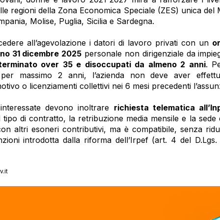
 nelle regioni della Zona Economica Speciale (ZES) unica del
mpania, Molise, Puglia, Sicilia e Sardegna.
dere all’agevolazione i datori di lavoro privati con un
o
ino 31 dicembre 2025
personale non dirigenziale da impieg
terminato over 35 e disoccupati da almeno 2 anni
. P
per massimo 2 anni
, l’azienda non deve aver effettua
motivo o licenziamenti collettivi nei 6 mesi precedenti l’assu
interessate devono inoltrare
richiesta telematica all’In
il tipo di contratto, la retribuzione media mensile e la sede
on altri esoneri contributivi, ma è compatibile, senza rid
ioni introdotta dalla riforma dell’Irpef (art. 4 del D.Lgs
.it