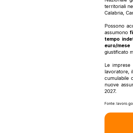
territoriali
Calabria, Ca
Possono acce
assumono
f
tempo inde
euro/mese
giustificato 
Le imprese 
lavoratore, 
cumulabile c
nuove assunz
2027.
Fonte: lavoro.gov