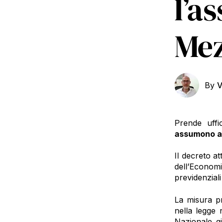
l’a
Mez
By
V
Prende uffi
assumono a 
Il decreto at
dell’Economia
previdenziali
La misura pr
nella legge 
Nazionale gi