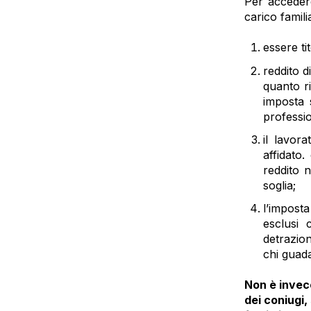
Per acceder
carico famili
essere ti
reddito d
quanto ri
imposta s
professio
il lavor
affidato
reddito 
soglia;
l’impost
esclusi 
detrazio
chi guad
Non è invece
dei coniugi,