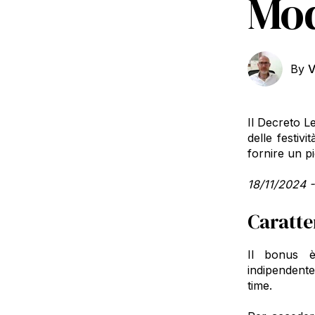
Mod
By
V
Il Decreto Le
delle festivit
fornire un p
18/11/2024 -
Caratter
Il bonus è 
indipendente
time.