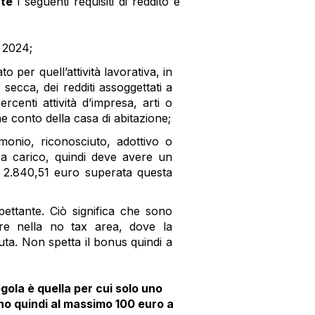
te
i seguenti
requisiti di reddito e
o 2024;
 per quell’attività lavorativa, in
secca, dei redditi assoggettati a
rcenti attività d’impresa, arti o
e conto della casa di abitazione;
monio, riconosciuto, adottivo o
 a carico, quindi deve avere un
, 2.840,51 euro superata questa
pettante. Ciò significa che sono
re nella no tax area, dove la
ta. Non spetta il bonus quindi a
gola è quella per cui solo uno
no quindi al massimo 100 euro a