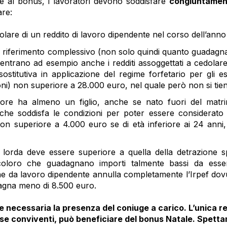
e al bonus, i lavoratori devono soddisfare
congiuntamen
are:
tolare di un reddito di lavoro dipendente nel corso dell’ann
i riferimento complessivo (non solo quindi quanto guadagnato
entrano ad esempio anche i redditi assoggettati a cedolare 
ostitutiva in applicazione del regime forfetario per gli ese
ni) non superiore a 28.000 euro, nel quale però non si tien
atore ha almeno un figlio, anche se nato fuori del matri
. che soddisfa le condizioni per poter essere considerato
non superiore a 4.000 euro se di età inferiore ai 24 anni
a lorda deve essere superiore a quella della detrazione s
coloro che guadagnano importi talmente bassi da esse
ne da lavoro dipendente annulla completamente l’Irpef dovu
agna meno di 8.500 euro.
 necessaria la presenza del coniuge a carico. L’unica re
 se conviventi, può beneficiare del bonus Natale. Spetta