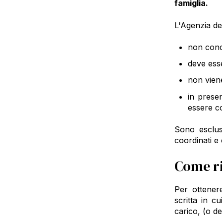
famiglia.
L'Agenzia de
non conco
deve ess
non viene
in prese
essere co
Sono esclusi
coordinati e c
Come ri
Per ottener
scritta in c
carico, (o de