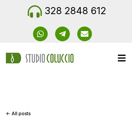
328 2848 612
Apri n
All posts